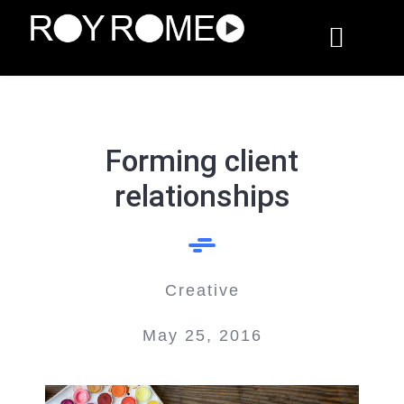
Skip
to
Toggle
content
Naviga
HOME
Forming client
ABOUT
relationships
WORK
SERVICES
Creative
May 25, 2016
CONTACT US