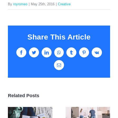
By
royromeo
|
May 25th, 2016
|
Creative
Share This Article
Facebook
Twitter
LinkedIn
WhatsApp
Tumblr
Pinterest
Vk
Email
Related Posts